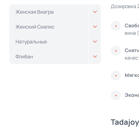
Дозировка 
Женская Виагра
Свобо
Женский Сиалис
вина (
Натуральные
Сняти
Флибан
качес
Мягко
Экон
Tadajo