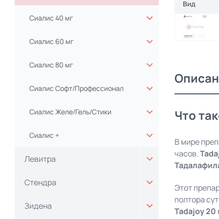
Вид
Сиалис 40 мг
Сиалис 60 мг
Сиалис 80 мг
Описан
Сиалис Софт/Профессионал
Сиалис Желе/Гель/Стики
Что так
Сиалис +
В мире преп
часов.
Tada
Левитра
Тадалафил
Стендра
Этот препар
полтора сут
Зидена
Tadajoy 20