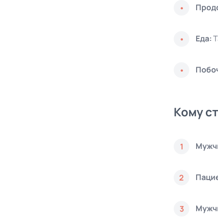
Прод
Еда:
T
Побо
Кому с
Мужч
1
Пацие
2
Мужч
3