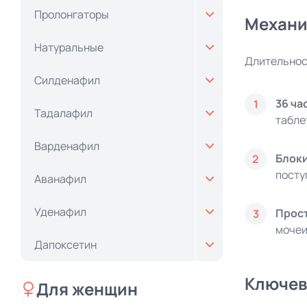
Пролонгаторы
Механи
Натуральные
Длительнос
Силденафил
36 ча
1
Тадалафил
табле
Варденафил
Блок
2
посту
Аванафил
Уденафил
Прост
3
мочеи
Дапоксетин
Ключев
Для женщин