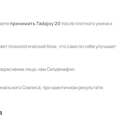
ожете
принимать Tadajoy 20
после плотного ужина и
ает психологический блок, что само по себе улучшает
окраснение лица, чем Силденафил.
инального Сиалиса, при идентичном результате.
а