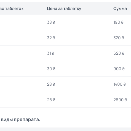
во таблеток
Цена за таблетку
Сумма
38 ₴
190 ₴
32 ₴
320 ₴
31 ₴
620 ₴
30 ₴
900 ₴
28 ₴
1400 ₴
26 ₴
2600 ₴
 виды препарата: