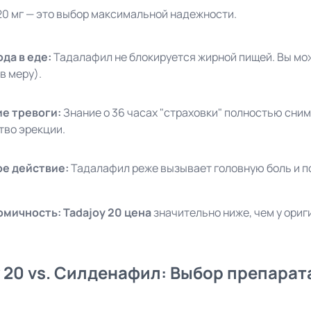
20 мг — это выбор максимальной надежности.
да в еде:
Тадалафил не блокируется жирной пищей. Вы м
в меру).
е тревоги:
Знание о 36 часах "страховки" полностью сним
тво эрекции.
е действие:
Тадалафил реже вызывает головную боль и п
омичность:
Tadajoy 20 цена
значительно ниже, чем у ориг
y 20 vs. Силденафил: Выбор препарат