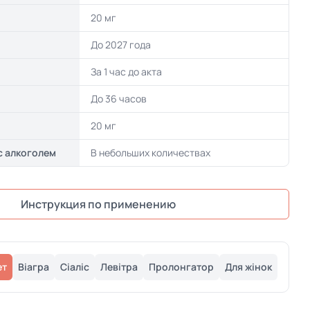
20 мг
До 2027 года
За 1 час до акта
До 36 часов
20 мг
с алкоголем
В небольших количествах
Инструкция по применению
ет
Віагра
Сіаліс
Левітра
Пролонгатор
Для жінок