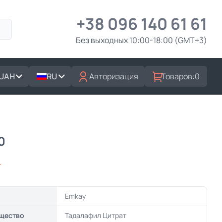
+38 096 140 61 61
Без выходных 10:00-18:00 (GMT+3)
UAH
RU
Авторизация
Товаров:
0
0
г
Emkay
щество
Тадалафил Цитрат