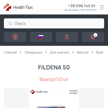
+38 096 140 61 61
Без выходных 10:00-18:00 (GMT+3)
0
Главная
Продукция
Для мужчин
Виагра
Виагра
FILDENA 50
Виагра 50 мг