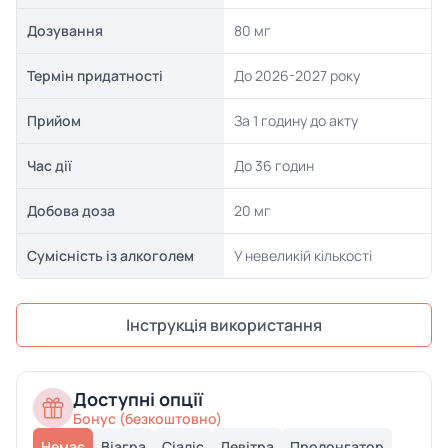
Дозування
80 мг
Термін придатності
До 2026-2027 року
Прийом
За 1 годину до акту
Час дії
До 36 годин
Добова доза
20 мг
Сумісність із алкоголем
У невеликій кількості
Інструкція використання
Доступні опції
Бонус (безкоштовно)
Немає
Віагра
Сіаліс
Левітра
Пролонгатор