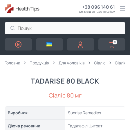
+38 096 140 61 61
Без вихідних 10:00-18:00 (GMT+3)
0
Головна
Продукція
Для чоловіків
Сіаліс
Сіаліс 
TADARISE 80 BLACK
Сіаліс 80 мг
Виробник:
Sunrise Remedies
Діюча речовина
Тадалафіл Цитрат