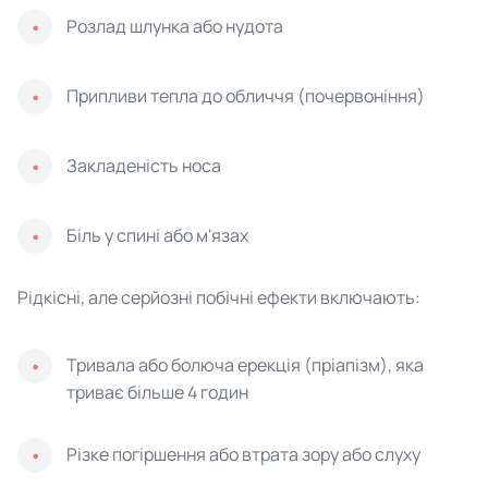
Розлад шлунка або нудота
Припливи тепла до обличчя (почервоніння)
Закладеність носа
Біль у спині або м'язах
Рідкісні, але серйозні побічні ефекти включають:
Тривала або болюча ерекція (пріапізм), яка
триває більше 4 годин
Різке погіршення або втрата зору або слуху