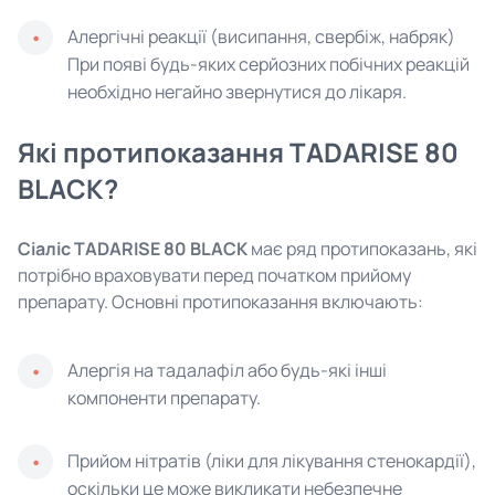
Алергічні реакції (висипання, свербіж, набряк)
При появі будь-яких серйозних побічних реакцій
необхідно негайно звернутися до лікаря.
Які протипоказання TADARISE 80
BLACK?
Сіаліс TADARISE 80 BLACK
має ряд протипоказань, які
потрібно враховувати перед початком прийому
препарату. Основні протипоказання включають:
Алергія на тадалафіл або будь-які інші
компоненти препарату.
Прийом нітратів (ліки для лікування стенокардії),
оскільки це може викликати небезпечне