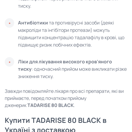
тиску.
Антибіотики
та противірусні засоби (деякі
макроліди та інгібітори протеази) можуть
підвищити концентрацію тадалафілу в крові, що
підвищує ризик побічних ефектів.
Ліки для лікування високого кров'яного
тиску
: одночасний прийом може викликати різке
зниження тиску.
Завжди повідомляйте лікаря про всі препарати, які ви
приймаєте, перед початком прийому
дженерик
TADARISE 80 BLACK
.
Купити TADARISE 80 BLACK в
Україні з доставкою