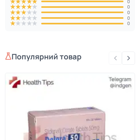
★
★
★
★
★
0
★
★
★
★
★
0
★
★
★
★
★
0
★
★
★
★
★
0
★
★
★
★
★
0
Популярний товар