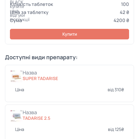
100
42 ₴
4200 ₴
Купити
Доступні види препарату:
Назва
SUPER TADARISE
Ціна
від 310₴
Назва
TADARISE 2.5
Ціна
від 125₴