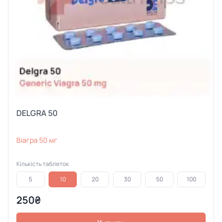
DELGRA 50
Віагра 50 мг
Кількість таблеток
5
10
20
30
50
100
250₴