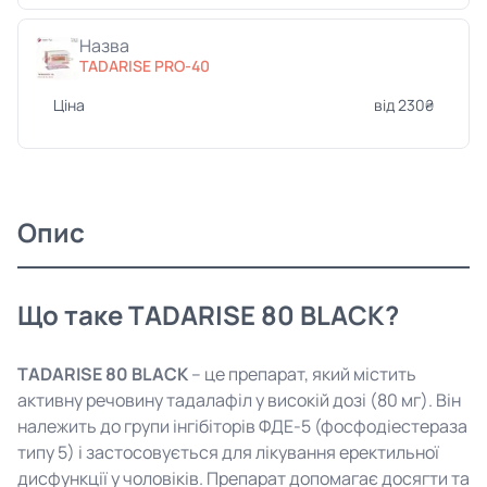
Назва
TADARISE PRO-40
Ціна
від 230₴
Опис
Що таке TADARISE 80 BLACK?
TADARISE
80 BLACK
– це препарат, який містить
активну речовину тадалафіл у високій дозі (80 мг). Він
належить до групи інгібіторів ФДЕ-5 (фосфодіестераза
типу 5) і застосовується для лікування еректильної
дисфункції у чоловіків. Препарат допомагає досягти та