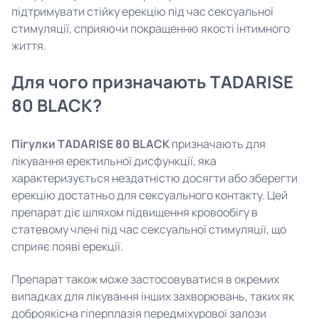
підтримувати стійку ерекцію під час сексуальної
стимуляції, сприяючи покращенню якості інтимного
життя.
Для чого призначають TADARISE
80 BLACK?
Пігулки TADARISE 80 BLACK
призначають для
лікування еректильної дисфункції, яка
характеризується нездатністю досягти або зберегти
ерекцію достатньо для сексуального контакту. Цей
препарат діє шляхом підвищення кровообігу в
статевому члені під час сексуальної стимуляції, що
сприяє появі ерекції.
Препарат також може застосовуватися в окремих
випадках для лікування інших захворювань, таких як
доброякісна гіперплазія передміхурової залози