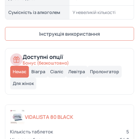
Сумісність із алкоголем
У невеликій кількості
Інструкція використання
Доступні опції
Бонус (безкоштовно)
Немає
Віагра
Сіаліс
Левітра
Пролонгатор
Для жінок
VIDALISTA 80 BLACK
5