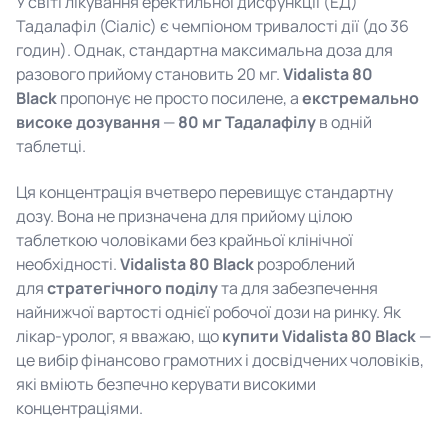
У світі лікування еректильної дисфункції (ЕД)
Тадалафіл (Сіаліс) є чемпіоном тривалості дії (до 36
годин). Однак, стандартна максимальна доза для
разового прийому становить 20 мг.
Vidalista 80
Black
пропонує не просто посилене, а
екстремально
високе дозування
—
80 мг Тадалафілу
в одній
таблетці.
Ця концентрація вчетверо перевищує стандартну
дозу. Вона не призначена для прийому цілою
таблеткою чоловіками без крайньої клінічної
необхідності.
Vidalista 80 Black
розроблений
для
стратегічного поділу
та для забезпечення
найнижчої вартості однієї робочої дози на ринку. Як
лікар-уролог, я вважаю, що
купити Vidalista 80 Black
—
це вибір фінансово грамотних і досвідчених чоловіків,
які вміють безпечно керувати високими
концентраціями.