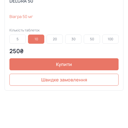
DELGRA 50
Віагра 50 мг
Кількість таблеток
5
10
20
30
50
100
250₴
Купити
Швидке замовлення