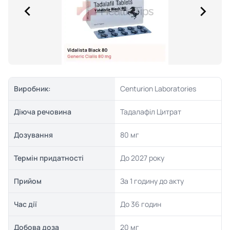
Виробник:
Centurion Laboratories
Діюча речовина
Тадалафіл Цитрат
Дозування
80 мг
Термін придатності
До 2027 року
Прийом
За 1 годину до акту
Час дії
До 36 годин
Добова доза
20 мг