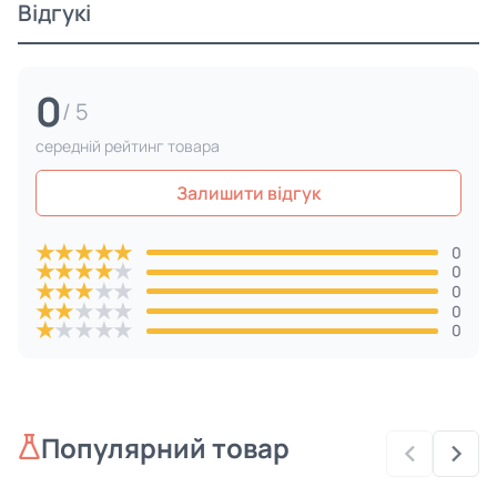
Відгукі
0
/ 5
cередній рейтинг товара
Залишити відгук
★
★
★
★
★
0
★
★
★
★
★
0
★
★
★
★
★
0
★
★
★
★
★
0
★
★
★
★
★
0
Популярний товар