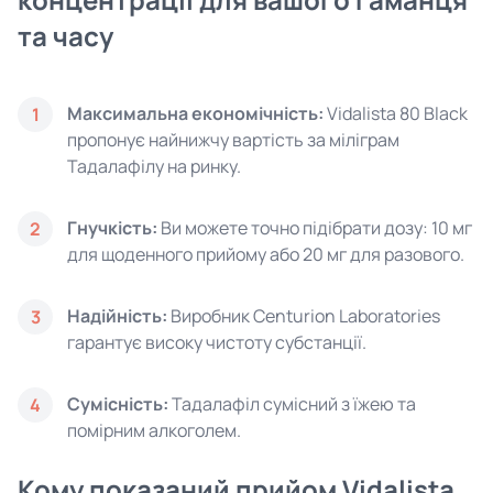
та часу
Максимальна економічність:
Vidalista 80 Black
1
пропонує найнижчу вартість за міліграм
Тадалафілу на ринку.
Гнучкість:
Ви можете точно підібрати дозу: 10 мг
2
для щоденного прийому або 20 мг для разового.
Надійність:
Виробник Centurion Laboratories
3
гарантує високу чистоту субстанції.
Сумісність:
Тадалафіл сумісний з їжею та
4
помірним алкоголем.
Кому показаний прийом Vidalista