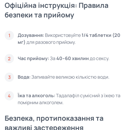
Офіційна інструкція: Правила
безпеки та прийому
Дозування:
Використовуйте
1/4 таблетки (20
1
мг)
для разового прийому.
Час прийому:
За
40–60 хвилин
до сексу.
2
Вода:
Запивайте великою кількістю води.
3
Їжа та алкоголь:
Тадалафіл сумісний з їжею та
4
помірним алкоголем.
Безпека, протипоказання та
важливі застереження