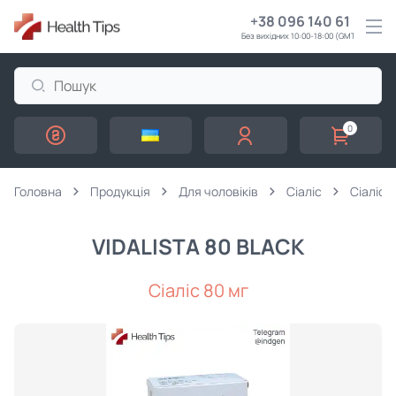
+38 096 140 61 61
Без вихідних 10:00-18:00 (GMT+3)
0
Головна
Продукція
Для чоловіків
Сіаліс
Сіаліс 
VIDALISTA 80 BLACK
Сіаліс 80 мг