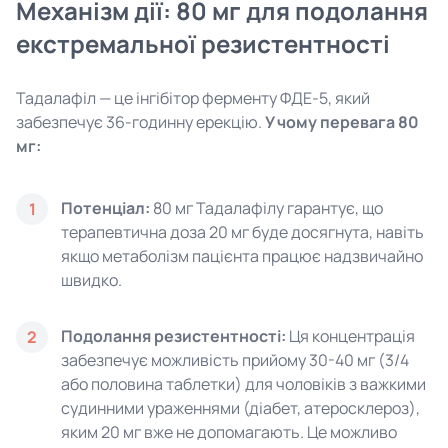
Механізм дії: 80 мг для подолання
екстремальної резистентності
Тадалафіл — це інгібітор ферменту ФДЕ-5, який
забезпечує 36-годинну ерекцію.
У чому перевага 80
мг:
Потенціал:
80 мг Тадалафілу гарантує, що
1
терапевтична доза 20 мг буде досягнута, навіть
якщо метаболізм пацієнта працює надзвичайно
швидко.
Подолання резистентності:
Ця концентрація
2
забезпечує можливість прийому 30-40 мг (3/4
або половина таблетки) для чоловіків з важкими
судинними ураженнями (діабет, атеросклероз),
яким 20 мг вже не допомагають. Це можливо