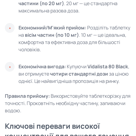
частини (по 20 мг)
. 20 мг — це стандартна
максимальна разова доза.
Економний/М'який прийом:
Розділіть таблетку
на
вісім частин (по 10 мг)
. 10 мг — це ідеальна,
комфортна та ефективна доза для більшості
чоловіків.
Економічна вигода:
Купуючи
Vidalista 80 Black
,
ви отримуєте
чотири стандартні дози
за ціною
однієї. Це найвигідніша пропозиція на ринку.
Правила прийому:
Використовуйте таблеткорізку для
точності. Проковтніть необхідну частину, запиваючи
водою.
Ключові переваги високої
концентрації для вашого гаманця