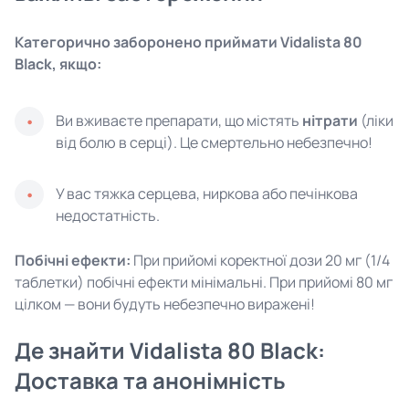
Категорично заборонено приймати Vidalista 80
Black, якщо:
Ви вживаєте препарати, що містять
нітрати
(ліки
від болю в серці). Це смертельно небезпечно!
У вас тяжка серцева, ниркова або печінкова
недостатність.
Побічні ефекти:
При прийомі коректної дози 20 мг (1/4
таблетки) побічні ефекти мінімальні. При прийомі 80 мг
цілком — вони будуть небезпечно виражені!
Де знайти Vidalista 80 Black:
Доставка та анонімність