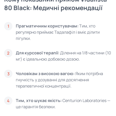
80 Black: Медичні рекомендації
Прагматичним користувачам:
Тим, хто
1
регулярно приймає Тадалафіл і вміє ділити
пігулки.
Для курсової терапії:
Ділення на 1/8 частини (10
2
мг) є ідеальною добовою дозою.
Чоловікам з високою вагою:
Яким потрібна
3
гнучкість у дозуванні для досягнення
терапевтичної концентрації.
Тим, хто шукає якість:
Centurion Laboratories —
4
це гарантія безпеки.