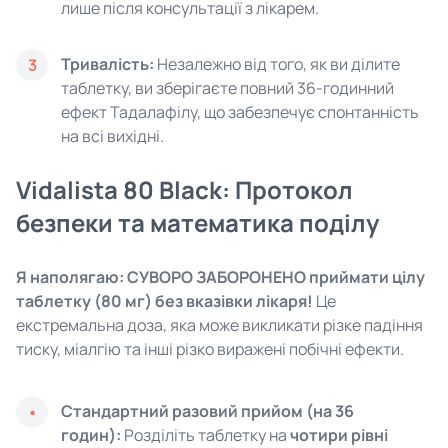
лише після консультації з лікарем.
Тривалість:
Незалежно від того, як ви ділите
3
таблетку, ви зберігаєте повний 36-годинний
ефект Тадалафілу, що забезпечує спонтанність
на всі вихідні.
Vidalista 80 Black: Протокол
безпеки та математика поділу
Я наполягаю: СУВОРО ЗАБОРОНЕНО приймати цілу
таблетку (80 мг) без вказівки лікаря!
Це
екстремальна доза, яка може викликати різке падіння
тиску, міалгію та інші різко виражені побічні ефекти.
Стандартний разовий прийом (на 36
годин):
Розділіть таблетку на
чотири рівні