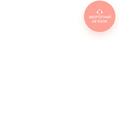
ЗВОРОТНИЙ
ЗВ'ЯЗОК
a 40
Vidalista 60
Vilitra 10
Vilitra 20
r vilitra
Vidalista d
Extra super vidalista
Kamagra oral jelly
Super kamagra