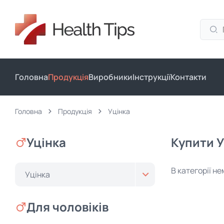
Головна
Продукція
Виробники
Інструкції
Контакти
Головна
Продукція
Уцінка
Уцінка
Купити У
В категорії н
Уцінка
Для чоловіків