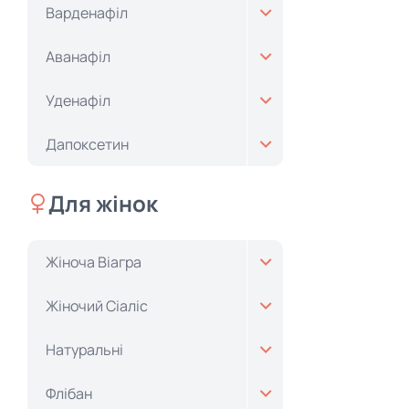
Варденафіл
Аванафіл
Уденафіл
Дапоксетин
Для жінок
Жіноча Віагра
Жіночий Cіаліс
Натуральні
Флібан