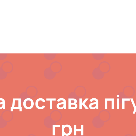
 доставка пігу
грн