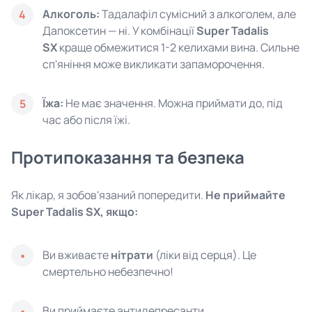
Алкоголь:
Тадалафіл сумісний з алкоголем, але
4
Дапоксетин — ні. У комбінації
Super Tadalis
SX
краще обмежитися 1-2 келихами вина. Сильне
сп'яніння може викликати запаморочення.
Їжа:
Не має значення. Можна приймати до, під
5
час або після їжі.
Протипоказання та безпека
Як лікар, я зобов'язаний попередити.
Не приймайте
Super Tadalis SX, якщо:
Ви вживаєте
нітрати
(ліки від серця). Це
смертельно небезпечно!
Ви приймаєте антидепресанти.