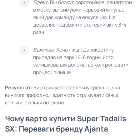
Ефект:
Він блокує серотонінові рецептори
в мозку, затримуючи нервовий імпульс,
який дає команду на еякуляцію. Це
дозволяє подовжити статевий акт у 3-4
рази.
Важливо:
Хоча пік дії Дапоксетину
припадає на перші 4-6 годин, його
залишкова дія допомагає контролювати
процес і пізніше.
Результат:
Ви отримуєте стабільну ерекцію, яка
виникає природно, і здатність стримувати фініш
стільки, скільки потрібно.
Чому варто купити Super Tadalis
SX: Переваги бренду Ajanta