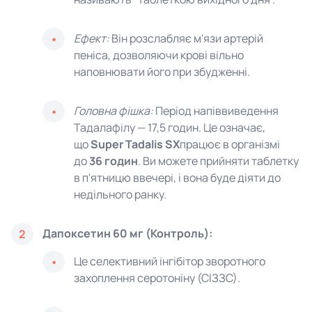
Ефект:
Він розслабляє м'язи артерій
пеніса, дозволяючи крові вільно
наповнювати його при збудженні.
Головна фішка:
Період напіввиведення
Тадалафілу — 17,5 годин. Це означає,
що
Super Tadalis SX
працює в організмі
до
36 годин
. Ви можете прийняти таблетку
в п'ятницю ввечері, і вона буде діяти до
недільного ранку.
Дапоксетин 60 мг (Контроль):
2
Це селективний інгібітор зворотного
захоплення серотоніну (СІЗЗС).