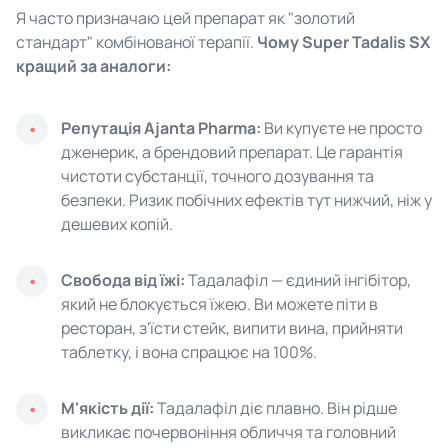
Я часто призначаю цей препарат як "золотий
стандарт" комбінованої терапії.
Чому Super Tadalis SX
кращий за аналоги:
Репутація Ajanta Pharma:
Ви купуєте не просто
дженерик, а брендовий препарат. Це гарантія
чистоти субстанції, точного дозування та
безпеки. Ризик побічних ефектів тут нижчий, ніж у
дешевих копій.
Свобода від їжі:
Тадалафіл — єдиний інгібітор,
який не блокується їжею. Ви можете піти в
ресторан, з'їсти стейк, випити вина, прийняти
таблетку, і вона спрацює на 100%.
М'якість дії:
Тадалафіл діє плавно. Він рідше
викликає почервоніння обличчя та головний