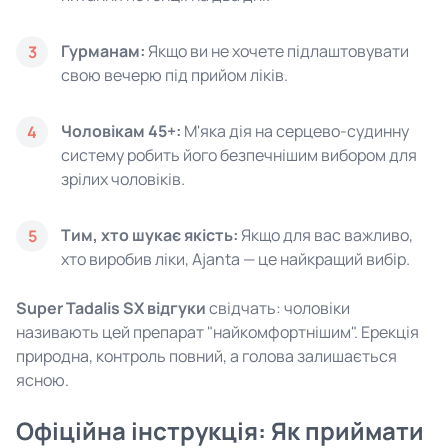
Гурманам:
Якщо ви не хочете підлаштовувати
3
свою вечерю під прийом ліків.
Чоловікам 45+:
М'яка дія на серцево-судинну
4
систему робить його безпечнішим вибором для
зрілих чоловіків.
Тим, хто шукає якість:
Якщо для вас важливо,
5
хто виробив ліки, Ajanta — це найкращий вибір.
Super Tadalis SX відгуки
свідчать: чоловіки
називають цей препарат "найкомфортнішим". Ерекція
природна, контроль повний, а голова залишається
ясною.
Офіційна інструкція: Як приймати