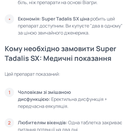
біль, ніж препарати на основі Віагри.
Економія:
Super Tadalis SX ціна
робить цей
препарат доступним. Ви купуєте "два в одному"
за ціною звичайного дженерика.
Кому необхідно замовити Super
Tadalis SX: Медичні показання
Цей препарат показаний:
Чоловікам зі змішаною
1
дисфункцією:
Еректильна дисфункція +
передчасна еякуляція.
Любителям вікендів:
Одна таблетка закриває
2
питання потенції на два дні.