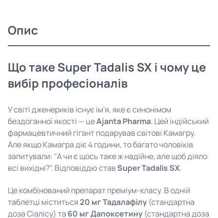
Опис
Що таке Super Tadalis SX і чому це
вибір професіоналів
У світі дженериків існує ім'я, яке є синонімом
бездоганної якості — це
Ajanta Pharma
. Цей індійський
фармацевтичний гігант подарував світові Камагру.
Але якщо Камагра діє 4 години, то багато чоловіків
запитували: "А чи є щось таке ж надійне, але щоб діяло
всі вихідні?". Відповіддю став
Super Tadalis SX
.
Це комбінований препарат преміум-класу. В одній
таблетці міститься
20 мг Тадалафілу
(стандартна
доза Сіалісу) та
60 мг Дапоксетину
(стандартна доза