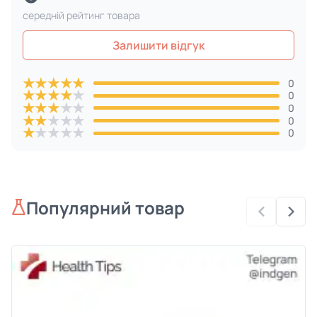
cередній рейтинг товара
Залишити відгук
★
★
★
★
★
0
★
★
★
★
★
0
★
★
★
★
★
0
★
★
★
★
★
0
★
★
★
★
★
0
Популярний товар