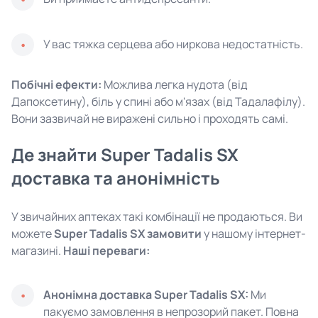
У вас тяжка серцева або ниркова недостатність.
Побічні ефекти:
Можлива легка нудота (від
Дапоксетину), біль у спині або м'язах (від Тадалафілу).
Вони зазвичай не виражені сильно і проходять самі.
Де знайти Super Tadalis SX
доставка та анонімність
У звичайних аптеках такі комбінації не продаються. Ви
можете
Super Tadalis SX замовити
у нашому інтернет-
магазині.
Наші переваги:
Анонімна доставка Super Tadalis SX:
Ми
пакуємо замовлення в непрозорий пакет. Повна