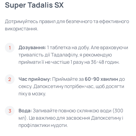
Super Tadalis SX
Дотримуйтесь правил для безпечного та ефективного
використання.
Дозування:
1 таблетка на добу. Але враховуючи
1
тривалість дії Тадалафілу, я рекомендую
приймати її не частіше 1 разу на 36-48 годин.
Час прийому:
Приймайте за
60-90 хвилин
до
2
сексу. Дапоксетину потрібен час, щоб досягти
піку в мозку.
Вода:
Запивайте повною склянкою води (300
3
мл). Це важливо для засвоєння Дапоксетину і
профілактики нудоти.