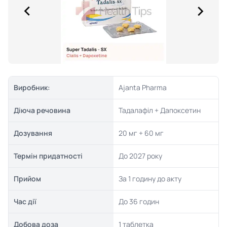
Виробник:
Ajanta Pharma
Діюча речовина
Тадалафіл + Дапоксетин
Дозування
20 мг + 60 мг
Термін придатності
До 2027 року
Прийом
За 1 годину до акту
Час дії
До 36 годин
Добова доза
1 таблетка