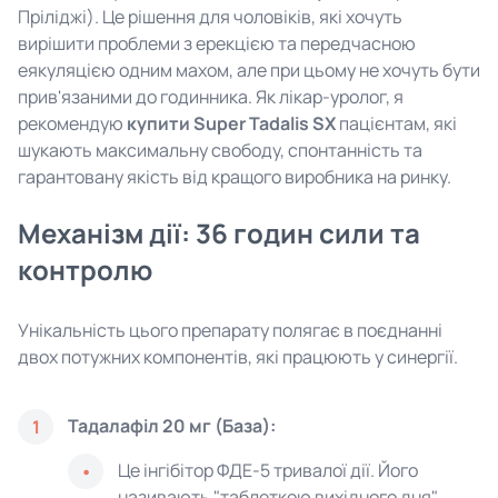
Пріліджі). Це рішення для чоловіків, які хочуть
вирішити проблеми з ерекцією та передчасною
еякуляцією одним махом, але при цьому не хочуть бути
прив'язаними до годинника. Як лікар-уролог, я
рекомендую
купити Super Tadalis SX
пацієнтам, які
шукають максимальну свободу, спонтанність та
гарантовану якість від кращого виробника на ринку.
Механізм дії: 36 годин сили та
контролю
Унікальність цього препарату полягає в поєднанні
двох потужних компонентів, які працюють у синергії.
Тадалафіл 20 мг (База):
1
Це інгібітор ФДЕ-5 тривалої дії. Його
називають "таблеткою вихідного дня".