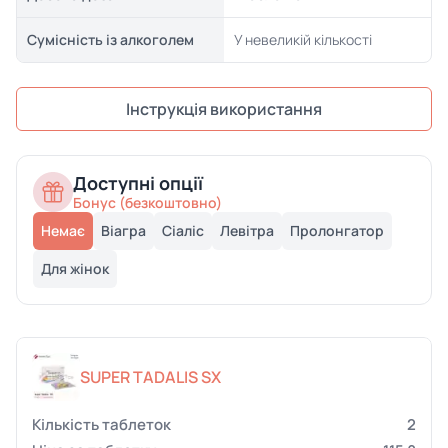
Сумісність із алкоголем
У невеликій кількості
Інструкція використання
Доступні опції
Бонус (безкоштовно)
Немає
Віагра
Сіаліс
Левітра
Пролонгатор
Для жінок
SUPER TADALIS SX
2