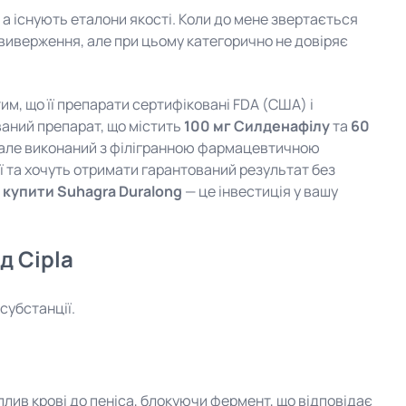
, а існують еталони якості. Коли до мене звертається
'явиверження, але при цьому категорично не довіряє
тим, що її препарати сертифіковані FDA (США) і
аний препарат, що містить
100 мг Силденафілу
та
60
a, але виконаний з філігранною фармацевтичною
в'ї та хочуть отримати гарантований результат без
я
купити Suhagra Duralong
— це інвестиція у вашу
д Cipla
субстанції.
плив крові до пеніса, блокуючи фермент, що відповідає