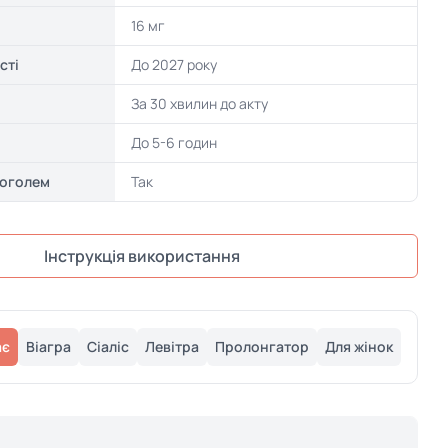
16 мг
сті
До 2027 року
За 30 хвилин до акту
До 5-6 годин
коголем
Так
Інструкція використання
ає
Віагра
Сіаліс
Левітра
Пролонгатор
Для жінок