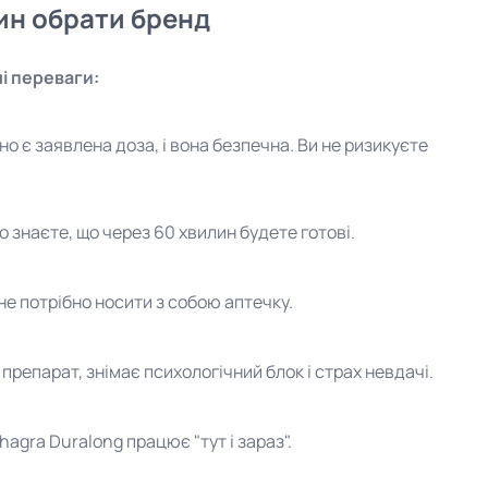
чин обрати бренд
і переваги:
чно є заявлена доза, і вона безпечна. Ви не ризикуєте
знаєте, що через 60 хвилин будете готові.
не потрібно носити з собою аптечку.
препарат, знімає психологічний блок і страх невдачі.
hagra Duralong працює "тут і зараз".