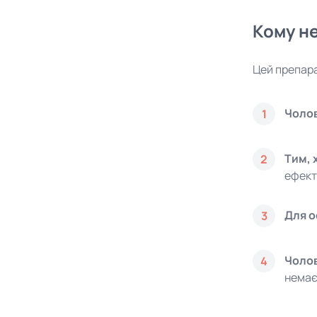
Кому н
Цей препара
Чолов
1
Тим, 
2
ефект
Для о
3
Чолов
4
немає