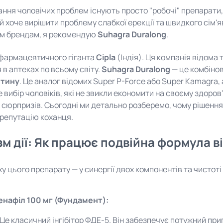
ування чоловічих проблем існують просто "робочі" препарати
ий хоче вирішити проблему слабкої ерекції та швидкого сім
м брендам, я рекомендую
Suhagra Duralong
.
 фармацевтичного гіганта
Cipla
(Індія). Ця компанія відома 
в аптеках по всьому світу.
Suhagra Duralong
— це комбінов
етину
. Це аналог відомих Super P-Force або Super Kamagr
е вибір чоловіків, які не звикли економити на своєму здоро
сюрпризів. Сьогодні ми детально розберемо, чому рішенн
репутацію коханця.
м дії: Як працює подвійна формула ві
ху цього препарату — у синергії двох компонентів та чистоті 
нафіл 100 мг (Фундамент):
Це класичний інгібітор ФДЕ-5. Він забезпечує потужний при