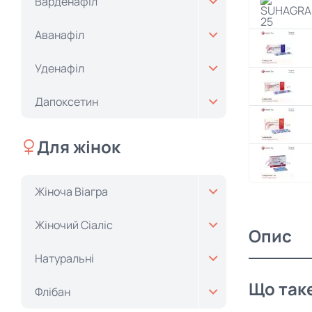
Варденафіл
Аванафіл
Уденафіл
Дапоксетин
Для жінок
Жіноча Віагра
Жіночий Cіаліс
Опис
Натуральні
Що таке
Флібан