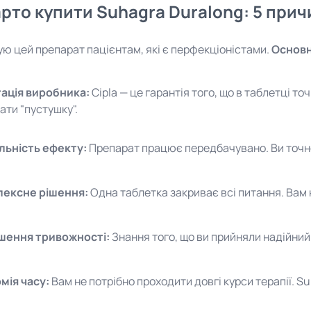
рто купити Suhagra Duralong: 5 при
ю цей препарат пацієнтам, які є перфекціоністами.
Основн
ація виробника:
Cipla — це гарантія того, що в таблетці то
ати "пустушку".
льність ефекту:
Препарат працює передбачувано. Ви точно 
ексне рішення:
Одна таблетка закриває всі питання. Вам 
шення тривожності:
Знання того, що ви прийняли надійний 
мія часу:
Вам не потрібно проходити довгі курси терапії. Su