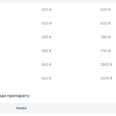
600 ₴
600 ₴
600 ₴
600 ₴
590 ₴
1180 ₴
580 ₴
1740 ₴
560 ₴
2800 ₴
540 ₴
5400 ₴
иди препарату:
Назва