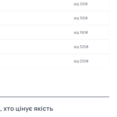
від 120₴
від 150₴
від 190₴
від 320₴
від 230₴
, хто цінує якість