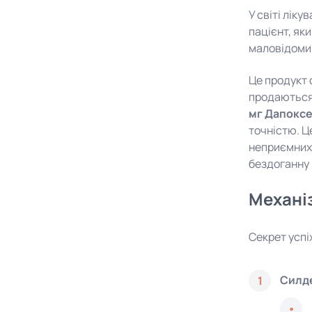
У світі лік
пацієнт, як
маловідоми
Це продукт
продаються 
мг Дапокс
точністю. Ц
неприємних 
бездоганну 
Механіз
Секрет успі
Силде
1