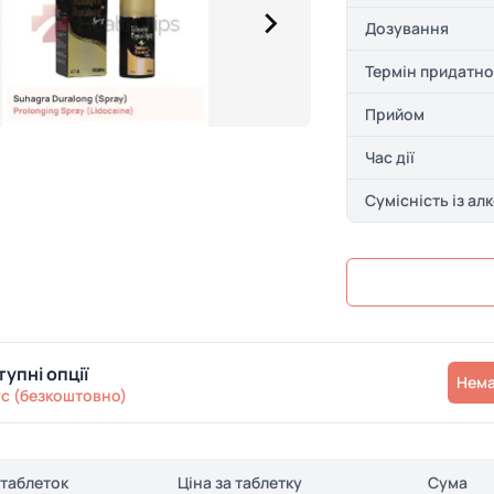
Дозування
Термін придатно
Прийом
Час дії
Сумісність із ал
упні опції
Нем
с (безкоштовно)
 таблеток
Ціна за таблетку
Сума