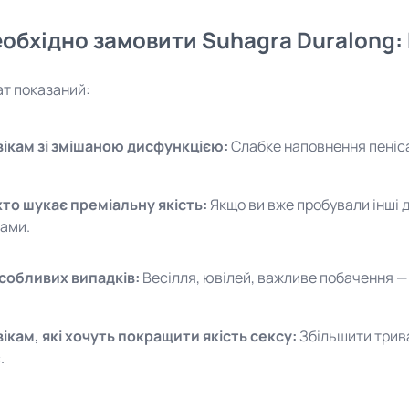
еобхідно замовити Suhagra Duralong:
т показаний:
ікам зі змішаною дисфункцією:
Слабке наповнення пеніса
хто шукає преміальну якість:
Якщо ви вже пробували інші 
ами.
собливих випадків:
Весілля, ювілей, важливе побачення — 
ікам, які хочуть покращити якість сексу:
Збільшити трива
.