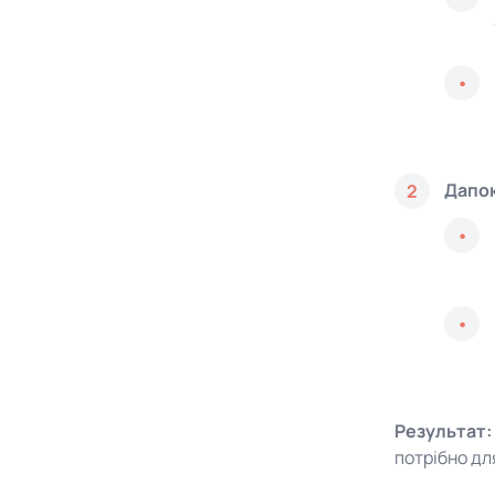
Дапок
2
Результат:
потрібно дл