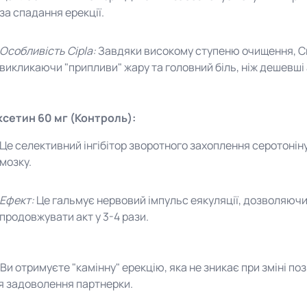
за спадання ерекції.
Особливість Cipla:
Завдяки високому ступеню очищення, Си
викликаючи "припливи" жару та головний біль, ніж дешевші
сетин 60 мг (Контроль):
Це селективний інгібітор зворотного захоплення серотоніну
мозку.
Ефект:
Це гальмує нервовий імпульс еякуляції, дозволяючи
продовжувати акт у 3-4 рази.
Ви отримуєте "камінну" ерекцію, яка не зникає при зміні поз
я задоволення партнерки.