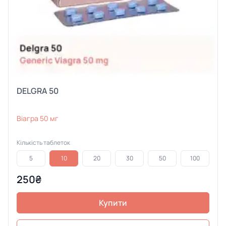
DELGRA 50
Віагра 50 мг
Кількість таблеток
5
10
20
30
50
100
250₴
Купити