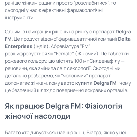
раніше жінкам радили просто "розслабитися", то
сьогодні у нас є ефективні фармакологічні
інструменти.
Одним із найкращих рішень на ринку є препарат
Delgra
FM
. Це продукт відомої фармацевтичної компанії
Delta
Enterprises
(Індія). Абревіатура "FM"
розшифровується як "Female" (Жіночий). Це таблетки
рожевого кольору, що містять 100 мг Силденафілу —
речовини, яка змінила світ сексології. Сьогодні ми
детально розберемо, як "чоловічий" препарат
допомагає жінкам, кому варто
купити Delgra FM
і чому
це безпечний шлях до повернення яскравих оргазмів.
Як працює Delgra FM: Фізіологія
жіночої насолоди
Багато хто дивується: навіщо жінці Віагра, якщо у неї