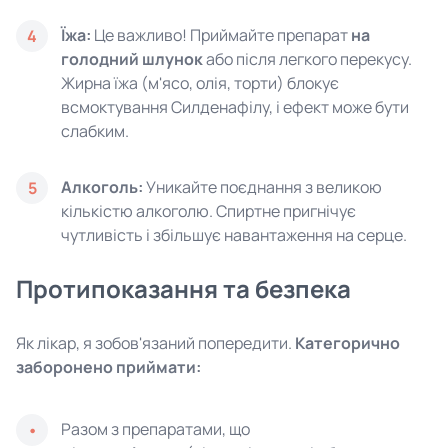
Їжа:
Це важливо! Приймайте препарат
на
4
голодний шлунок
або після легкого перекусу.
Жирна їжа (м'ясо, олія, торти) блокує
всмоктування Силденафілу, і ефект може бути
слабким.
Алкоголь:
Уникайте поєднання з великою
5
кількістю алкоголю. Спиртне пригнічує
чутливість і збільшує навантаження на серце.
Протипоказання та безпека
Як лікар, я зобов'язаний попередити.
Категорично
заборонено приймати:
Разом з препаратами, що