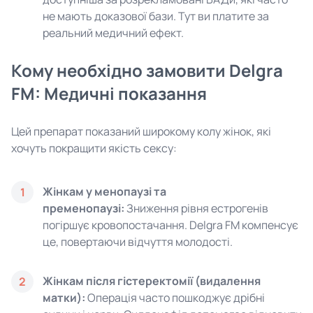
не мають доказової бази. Тут ви платите за
реальний медичний ефект.
Кому необхідно замовити Delgra
FM: Медичні показання
Цей препарат показаний широкому колу жінок, які
хочуть покращити якість сексу:
Жінкам у менопаузі та
1
пременопаузі:
Зниження рівня естрогенів
погіршує кровопостачання. Delgra FM компенсує
це, повертаючи відчуття молодості.
Жінкам після гістеректомії (видалення
2
матки):
Операція часто пошкоджує дрібні