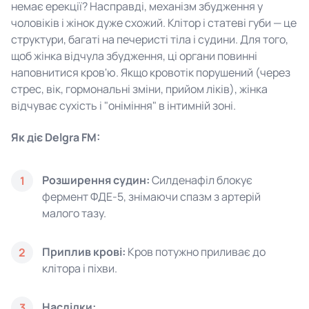
немає ерекції? Насправді, механізм збудження у
чоловіків і жінок дуже схожий. Клітор і статеві губи — це
структури, багаті на печеристі тіла і судини. Для того,
щоб жінка відчула збудження, ці органи повинні
наповнитися кров'ю. Якщо кровотік порушений (через
стрес, вік, гормональні зміни, прийом ліків), жінка
відчуває сухість і "оніміння" в інтимній зоні.
Як діє Delgra FM:
Розширення судин:
Силденафіл блокує
1
фермент ФДЕ-5, знімаючи спазм з артерій
малого тазу.
Приплив крові:
Кров потужно приливає до
2
клітора і піхви.
Наслідки:
3