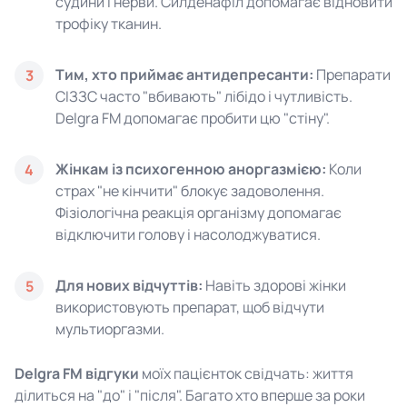
судини і нерви. Силденафіл допомагає відновити
трофіку тканин.
Тим, хто приймає антидепресанти:
Препарати
3
СІЗЗС часто "вбивають" лібідо і чутливість.
Delgra FM допомагає пробити цю "стіну".
Жінкам із психогенною аноргазмією:
Коли
4
страх "не кінчити" блокує задоволення.
Фізіологічна реакція організму допомагає
відключити голову і насолоджуватися.
Для нових відчуттів:
Навіть здорові жінки
5
використовують препарат, щоб відчути
мультиоргазми.
Delgra FM відгуки
моїх пацієнток свідчать: життя
ділиться на "до" і "після". Багато хто вперше за роки