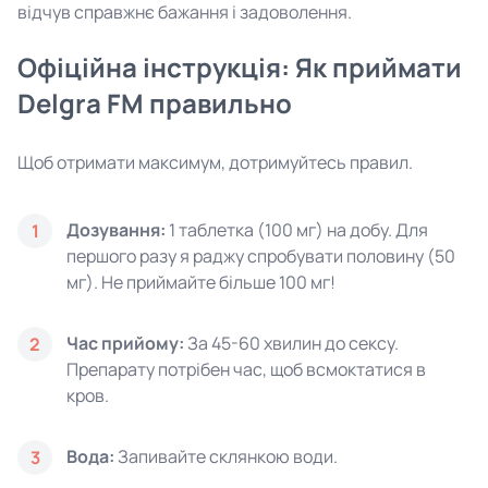
відчув справжнє бажання і задоволення.
Офіційна інструкція: Як приймати
Delgra FM правильно
Щоб отримати максимум, дотримуйтесь правил.
Дозування:
1 таблетка (100 мг) на добу. Для
1
першого разу я раджу спробувати половину (50
мг). Не приймайте більше 100 мг!
Час прийому:
За 45-60 хвилин до сексу.
2
Препарату потрібен час, щоб всмоктатися в
кров.
Вода:
Запивайте склянкою води.
3