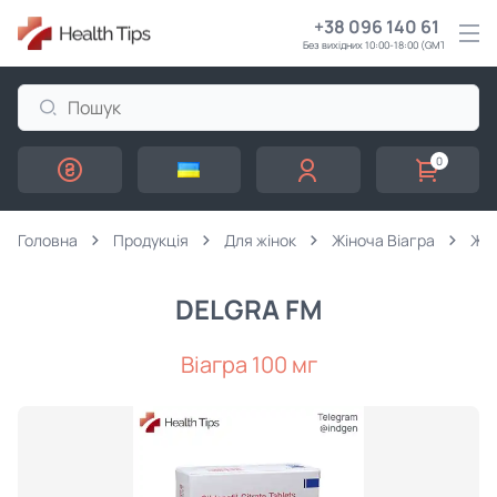
+38 096 140 61 61
Без вихідних 10:00-18:00 (GMT+3)
0
Головна
Продукція
Для жінок
Жіноча Віагра
Жін
DELGRA FM
Віагра 100 мг