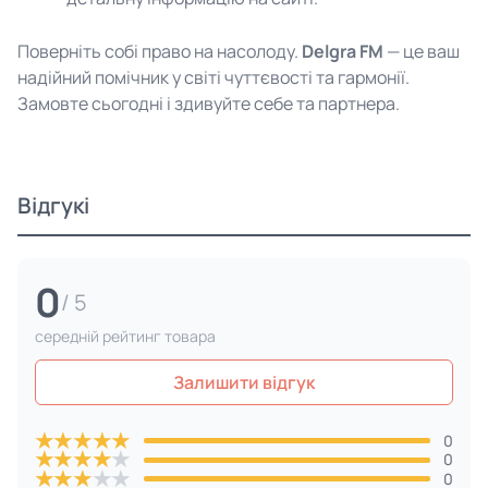
Поверніть собі право на насолоду.
Delgra FM
— це ваш
надійний помічник у світі чуттєвості та гармонії.
Замовте сьогодні і здивуйте себе та партнера.
Відгукі
0
/ 5
cередній рейтинг товара
Залишити відгук
★
★
★
★
★
0
★
★
★
★
★
0
★
★
★
★
★
0