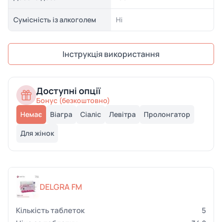
Сумісність із алкоголем
Ні
Інструкція використання
Доступні опції
Бонус (безкоштовно)
Немає
Віагра
Сіаліс
Левітра
Пролонгатор
Для жінок
DELGRA FM
5