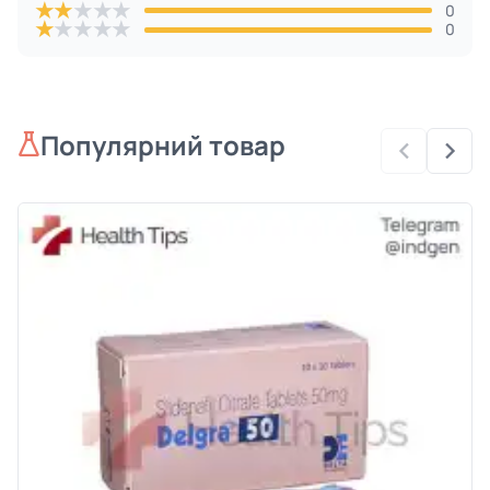
★
★
★
★
★
0
★
★
★
★
★
0
Популярний товар