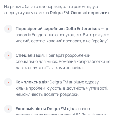
На ринку є багато дженериків, але я рекомендую
звернути увагу саме на
Delgra FM
.
Основні переваги:
Перевірений виробник:
Delta Enterprises
— це
завод із бездоганною репутацією. Ви отримуєте
чистий, сертифікований препарат, а не "крейду".
Спеціалізація:
Препарат розроблений
спеціально для жінок. Рожевий колір таблетки не
дасть сплутати її з ліками чоловіка.
Комплексна дія:
Delgra FM вирішує одразу
кілька проблем: сухість, відсутність чутливості,
неможливість досягти розрядки.
Економічність:
Delgra FM ціна
значно
доступніша за розрекламовані БАДи, які часто