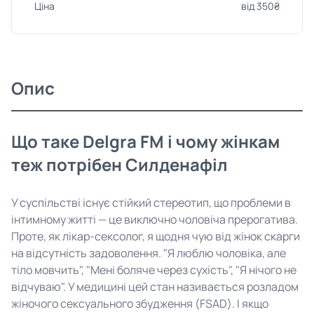
Ціна
від 350₴
Опис
Що таке Delgra FM і чому жінкам
теж потрібен Силденафіл
У суспільстві існує стійкий стереотип, що проблеми в
інтимному житті — це виключно чоловіча прерогатива.
Проте, як лікар-сексолог, я щодня чую від жінок скарги
на відсутність задоволення. "Я люблю чоловіка, але
тіло мовчить", "Мені боляче через сухість", "Я нічого не
відчуваю". У медицині цей стан називається розладом
жіночого сексуального збудження (FSAD). І якщо