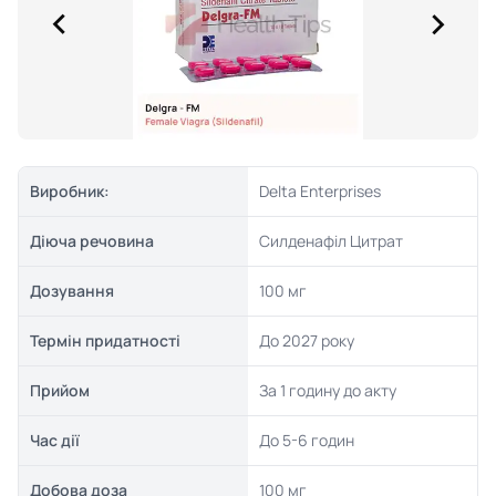
Виробник:
Delta Enterprises
Діюча речовина
Силденафіл Цитрат
Дозування
100 мг
Термін придатності
До 2027 року
Прийом
За 1 годину до акту
Час дії
До 5-6 годин
Добова доза
100 мг