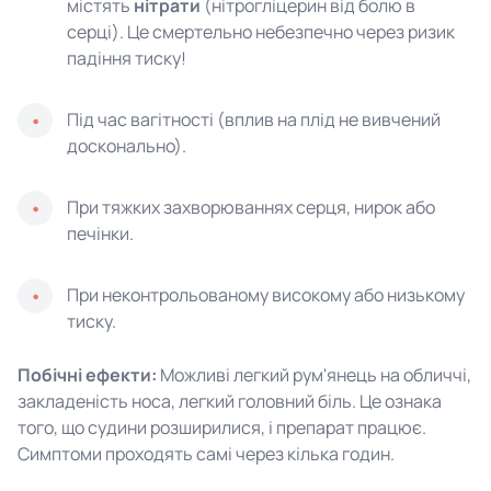
містять
нітрати
(нітрогліцерин від болю в
серці). Це смертельно небезпечно через ризик
падіння тиску!
Під час вагітності (вплив на плід не вивчений
досконально).
При тяжких захворюваннях серця, нирок або
печінки.
При неконтрольованому високому або низькому
тиску.
Побічні ефекти:
Можливі легкий рум'янець на обличчі,
закладеність носа, легкий головний біль. Це ознака
того, що судини розширилися, і препарат працює.
Симптоми проходять самі через кілька годин.