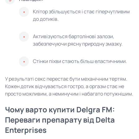
Клітор збільшується і стає гіперчутливим
до дотиків.
Активізуються бартолінові залози,
забезпечуючи рясну природну змазку.
Стінки піхви стають більш еластичними.
У результаті секс перестає бути механічним тертям.
Кожен дотик відчувається гостро, а оргазм стає не
просто можливим, а неминучим і набагато потужнішим.
Чому варто купити Delgra FM:
Переваги препарату від Delta
Enterprises