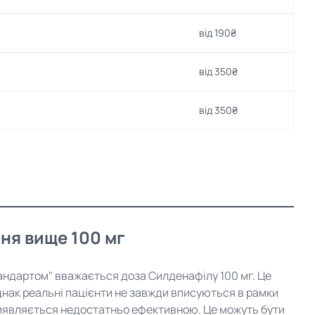
від 190₴
від 350₴
від 350₴
ння вище 100 мг
стандартом" вважається доза Силденафілу 100 мг. Це
Однак реальні пацієнти не завжди вписуються в рамки
 виявляється недостатньо ефективною. Це можуть бути