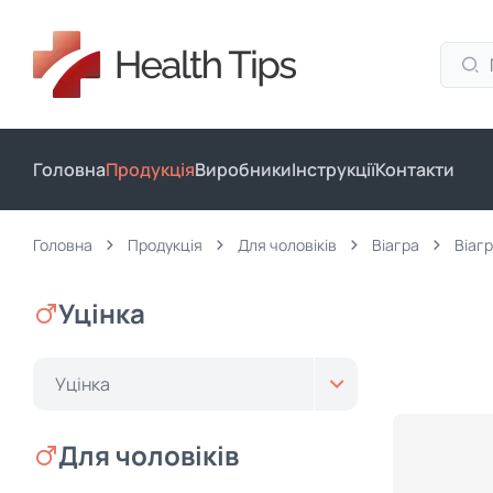
Головна
Продукція
Виробники
Інструкції
Контакти
Головна
Продукція
Для чоловіків
Віагра
Віагр
Уцінка
Уцінка
Для чоловіків