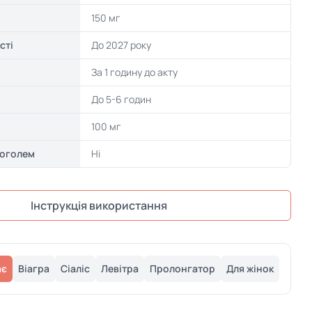
150 мг
сті
До 2027 року
За 1 годину до акту
До 5-6 годин
100 мг
коголем
Ні
Інструкція використання
ає
Віагра
Сіаліс
Левітра
Пролонгатор
Для жінок