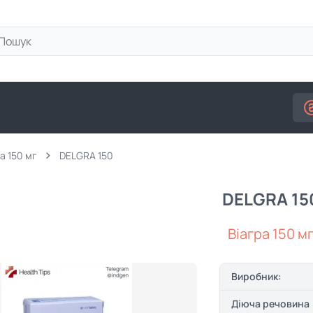
а 150 мг
DELGRA 150
DELGRA 15
Віагра 150 м
Виробник:
Діюча речовина