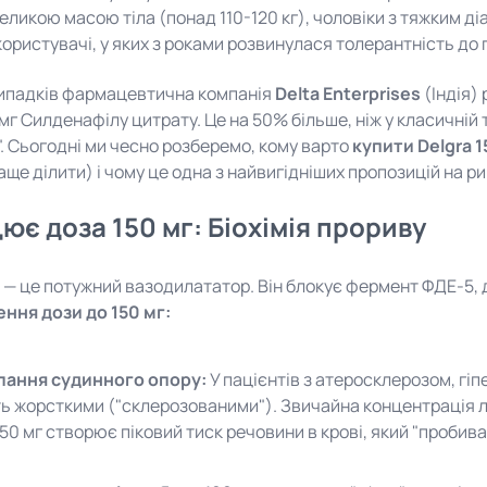
великою масою тіла (понад 110-120 кг), чоловіки з тяжким ді
користувачі, у яких з роками розвинулася толерантність до 
випадків фармацевтична компанія
Delta Enterprises
(Індія)
 мг Силденафілу цитрату. Це на 50% більше, ніж у класичній
. Сьогодні ми чесно розберемо, кому варто
купити Delgra 1
аще ділити) і чому це одна з найвигідніших пропозицій на ри
ює доза 150 мг: Біохімія прориву
— це потужний вазодилататор. Він блокує фермент ФДЕ-5, д
ння дози до 150 мг:
ання судинного опору:
У пацієнтів з атеросклерозом, гі
ь жорсткими ("склерозованими"). Звичайна концентрація лі
50 мг створює піковий тиск речовини в крові, який "пробива