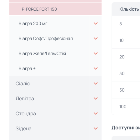
Кількість
P-FORCE FORT 150
Віагра 200 мг
5
Віагра Софт/Професіонал
10
Віагра Желе/Гель/Стікі
20
Віагра +
30
Сіаліс
50
Левітра
100
Стендра
Доступні в
Зідена