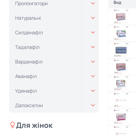
Вид
Пролонгатори
Натуральні
Силденафіл
Тадалафіл
Варденафіл
Аванафіл
Уденафіл
Дапоксетин
Для жінок