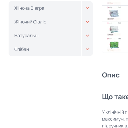
Жіноча Віагра
Жіночий Cіаліс
Натуральні
Флібан
Опис
Що таке
У клінічній
максимум, п
підручників