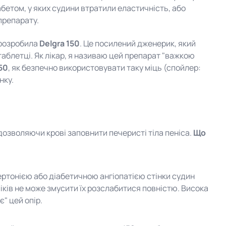
абетом, у яких судини втратили еластичність, або
препарату.
 розробила
Delgra 150
. Це посилений дженерик, який
 таблетці. Як лікар, я називаю цей препарат "важкою
50
, як безпечно використовувати таку міць (спойлер:
нку.
озволяючи крові заповнити печеристі тіла пеніса.
Що
пертонією або діабетичною ангіопатією стінки судин
ків не може змусити їх розслабитися повністю. Висока
є" цей опір.