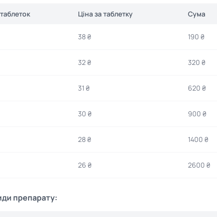
 таблеток
Ціна за таблетку
Сума
38 ₴
190 ₴
32 ₴
320 ₴
31 ₴
620 ₴
30 ₴
900 ₴
28 ₴
1400 ₴
26 ₴
2600 ₴
иди препарату: