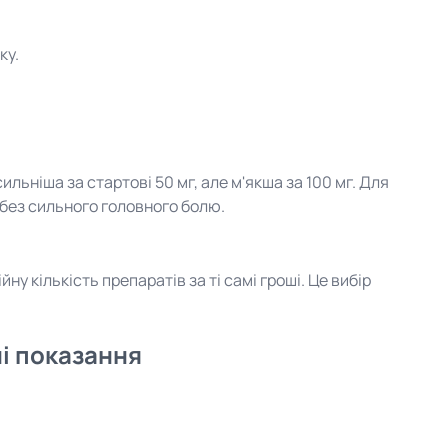
ку.
ильніша за стартові 50 мг, але м'якша за 100 мг. Для
ю без сильного головного болю.
у кількість препаратів за ті самі гроші. Це вибір
ні показання