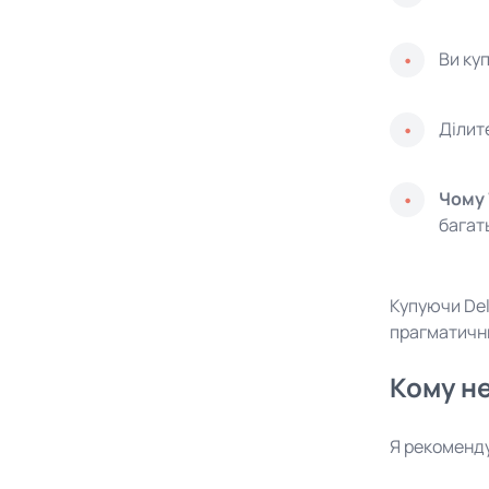
Ви куп
Ділит
Чому 
багат
Купуючи Delg
прагматични
Кому не
Я рекоменду