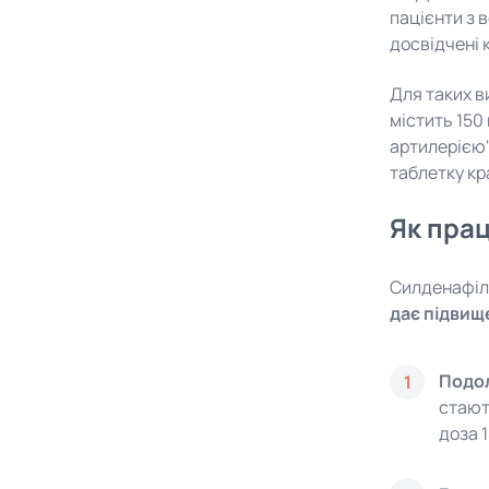
пацієнти з 
досвідчені 
Для таких 
містить 150
артилерією"
таблетку кр
Як прац
Силденафіл 
дає підвище
Подол
1
стают
доза 1