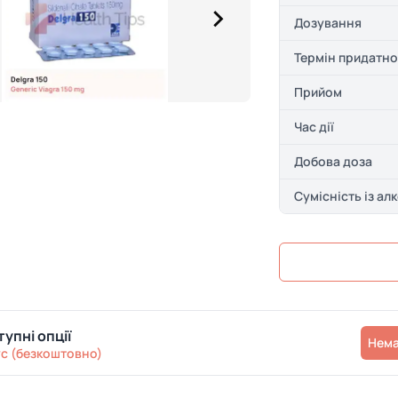
Дозування
Термін придатно
Прийом
Час дії
Добова доза
Сумісність із ал
упні опції
Нем
с (безкоштовно)