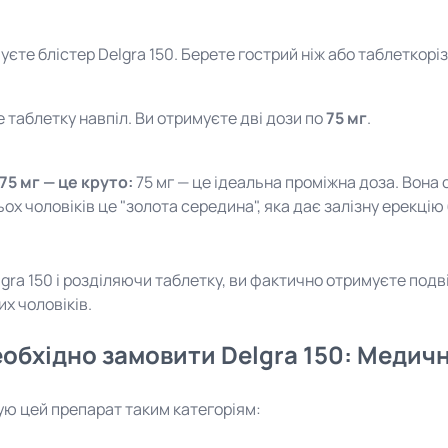
уєте блістер Delgra 150. Берете гострий ніж або таблеткоріз
е таблетку навпіл. Ви отримуєте дві дози по
75 мг
.
75 мг — це круто:
75 мг — це ідеальна проміжна доза. Вона с
ьох чоловіків це "золота середина", яка дає залізну ерекці
ra 150 і розділяючи таблетку, ви фактично отримуєте подвійн
х чоловіків.
обхідно замовити Delgra 150: Медич
ю цей препарат таким категоріям: