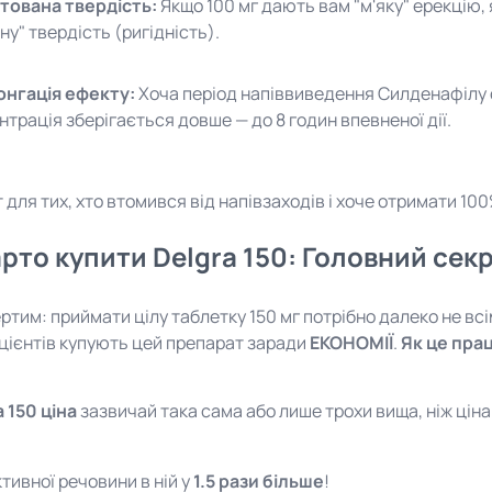
тована твердість:
Якщо 100 мг дають вам "м'яку" ерекцію, 
ну" твердість (ригідність).
нгація ефекту:
Хоча період напіввиведення Силденафілу с
нтрація зберігається довше — до 8 годин впевненої дії.
 для тих, хто втомився від напівзаходів і хоче отримати 10
рто купити Delgra 150: Головний секр
ертим: приймати цілу таблетку 150 мг потрібно далеко не вс
цієнтів купують цей препарат заради
ЕКОНОМІЇ
.
Як це пра
a 150 ціна
зазвичай така сама або лише трохи вища, ніж ціна
тивної речовини в ній у
1.5 рази більше
!