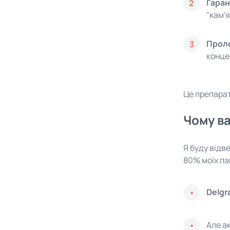
Гаран
2
"кам'я
Проло
3
конце
Це препарат
Чому ва
Я буду відв
80% моїх па
Delgr
Але ак