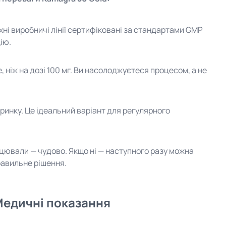
хні виробничі лінії сертифіковані за стандартами GMP
ію.
, ніж на дозі 100 мг. Ви насолоджуєтеся процесом, а не
ринку. Це ідеальний варіант для регулярного
ацювали — чудово. Якщо ні — наступного разу можна
правильне рішення.
Медичні показання