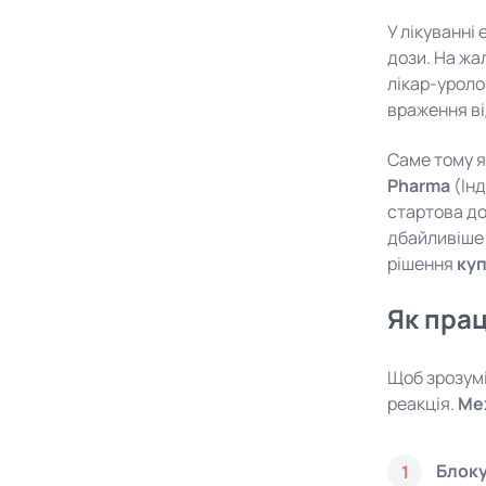
У лікуванні
дози. На жа
лікар-уроло
враження ві
Саме тому 
Pharma
(Інд
стартова до
дбайливіше 
рішення
куп
Як прац
Щоб зрозумі
реакція.
Мех
Блок
1