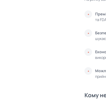
Премі
та FD
Безпе
шукає
Еконо
викор
Можли
прийн
Кому н