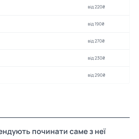
від 220₴
від 190₴
від 270₴
від 230₴
від 290₴
мендують починати саме з неї