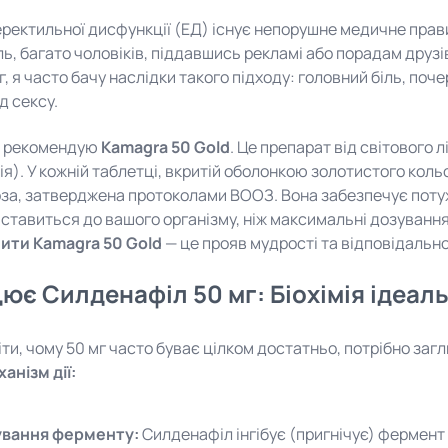
 еректильної дисфункції (ЕД) існує непорушне медичне прав
ль, багато чоловіків, піддавшись рекламі або порадам друзів
г, я часто бачу наслідки такого підходу: головний біль, поч
д сексу.
я рекомендую
Kamagra 50 Gold
.
Це препарат від світового л
ія).
У кожній таблетці, вкритій оболонкою золотистого коль
за, затверджена протоколами ВООЗ. Вона забезпечує потуж
ставиться до вашого організму, ніж максимальні дозування
ити Kamagra 50 Gold
— це прояв мудрості та відповідальн
ює Силденафіл 50 мг: Біохімія ідеал
ти, чому 50 мг часто буває цілком достатньо, потрібно загли
анізм дії:
ування ферменту:
Силденафіл інгібує (пригнічує) фермент 