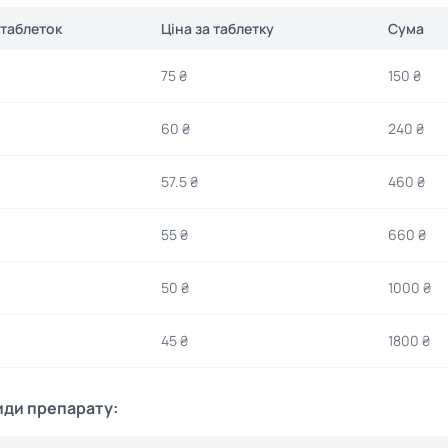
 таблеток
Ціна за таблетку
Сума
75 ₴
150 ₴
60 ₴
240 ₴
57.5 ₴
460 ₴
55 ₴
660 ₴
50 ₴
1000 ₴
45 ₴
1800 ₴
иди препарату: