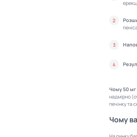
ерекці
Розши
2
пеніса
Напо
3
Резул
4
Чому 50 мг
надмірно (o
печінку та 
Чому ва
На ринку ба