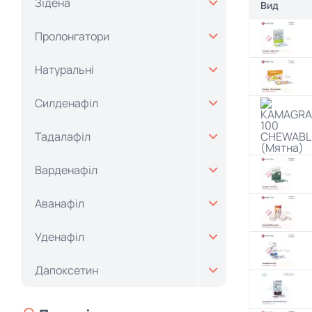
Зідена
Вид
Пролонгатори
Натуральні
Силденафіл
Тадалафіл
Варденафіл
Аванафіл
Уденафіл
Дапоксетин