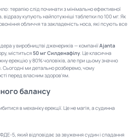
ило: терапію слід починати з мінімально ефективної
, відразу купують найпотужніші таблетки по 100 мг. Як
ервоніння обличчя та закладеність носа, які псують все
ідера у виробництві дженериків — компанії
Ajanta
ору, міститься
50 мг Силденафілу
.
Це класична
ну ерекцію у 80% чоловіків, але при цьому значно
. Сьогодні ми детально розберемо, чому
ості перед власним здоров'ям.
ьного балансу
битися в механіку ерекції. Це не магія, а судинна
ФДЕ-5, який відповідає за звуження судин і спадання