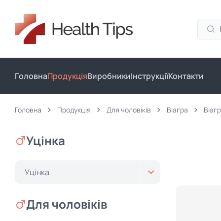
Головна
Продукція
Виробники
Інструкції
Контакти
Головна
Продукція
Для чоловіків
Віагра
Віагр
Уцінка
Уцінка
Для чоловіків