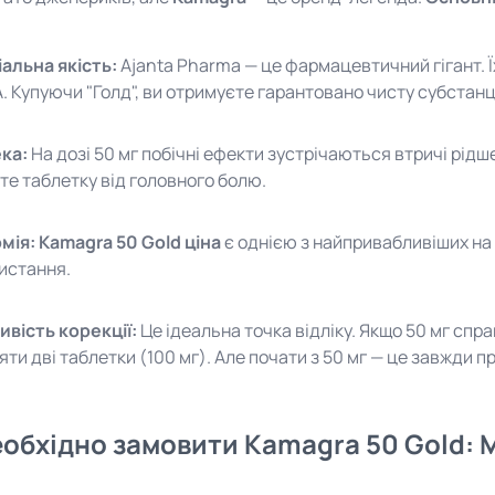
альна якість:
Ajanta Pharma — це фармацевтичний гігант. Ї
A. Купуючи "Голд", ви отримуєте гарантовано чисту субстанц
ка:
На дозі 50 мг побічні ефекти зустрічаються втричі рідше
те таблетку від головного болю.
мія:
Kamagra 50 Gold ціна
є однією з найпривабливіших на 
истання.
вість корекції:
Це ідеальна точка відліку. Якщо 50 мг спр
яти дві таблетки (100 мг). Але почати з 50 мг — це завжди 
еобхідно замовити Kamagra 50 Gold: 