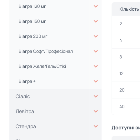
Віагра 120 мг
Кількість
Віагра 150 мг
2
Віагра 200 мг
4
Віагра Софт/Професіонал
8
Віагра Желе/Гель/Стікі
12
Віагра +
20
Сіаліс
40
Левітра
Стендра
Доступні в