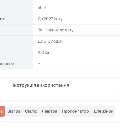
50 мг
сті
До 2027 року
За 1 годину до акту
До 5-6 годин
100 мг
коголем
Ні
Інструкція використання
ає
Віагра
Сіаліс
Левітра
Пролонгатор
Для жінок