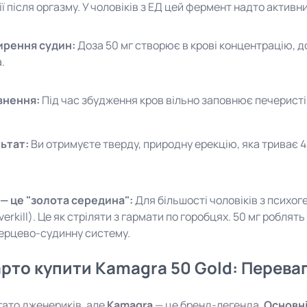
ї після оргазму. У чоловіків з ЕД цей фермент надто активни
рення судин:
Доза 50 мг створює в крові концентрацію, д
.
внення:
Під час збудження кров вільно заповнює печеристі 
ьтат:
Ви отримуєте тверду, природну ерекцію, яка триває 4
 — це "золота середина":
Для більшості чоловіків з психог
verkill). Це як стріляти з гармати по горобцях. 50 мг робля
серцево-судинну систему.
рто купити Kamagra 50 Gold: Перева
гато дженериків, але
Kamagra
— це бренд-легенда.
Основні