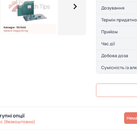
Дозування
Термін придатно
Прийом
Час дії
Добова доза
Сумісність із ал
упні опції
Нем
с (безкоштовно)