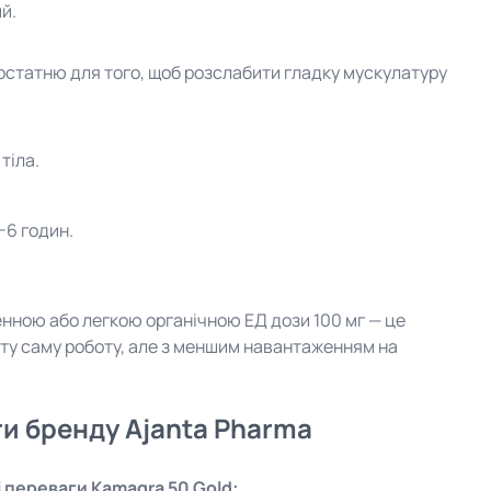
й.
остатню для того, щоб розслабити гладку мускулатуру
тіла.
-6 годин.
енною або легкою органічною ЕД дози 100 мг — це
ть ту саму роботу, але з меншим навантаженням на
ги бренду Ajanta Pharma
 переваги Kamagra 50 Gold: