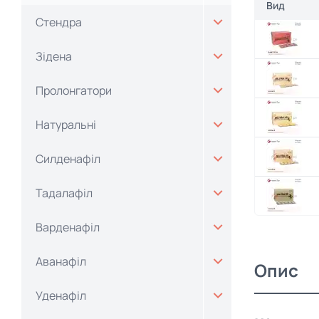
Вид
Стендра
Зідена
Пролонгатори
Натуральні
Силденафіл
Тадалафіл
Варденафіл
Аванафіл
Опис
Уденафіл