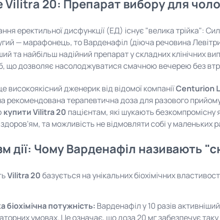
 Vilitra 20: Препарат вибору для чоло
ування еректильної дисфункції (ЕД) існує "велика трійка": 
угий — марафонець, то Варденафіл (діюча речовина Левітри)
ий та найбільш надійний препарат у складних клінічних вип
б, що дозволяє насолоджуватися смачною вечерею без втр
це високоякісний дженерик від відомої компанії
Centurion 
 рекомендована терапевтична доза для разового прийому. 
ю
купити Vilitra 20
пацієнтам, які шукають безкомпромісну я
 здоров'ям, та можливість не відмовляти собі у маленьких 
м дії: Чому Варденафіл називають "
ть
Vilitra 20
базується на унікальних біохімічних властивостя
а біохімічна потужність:
Варденафіл у 10 разів активніший
торних умовах. Це означає, що доза 20 мг забезпечує таку ж