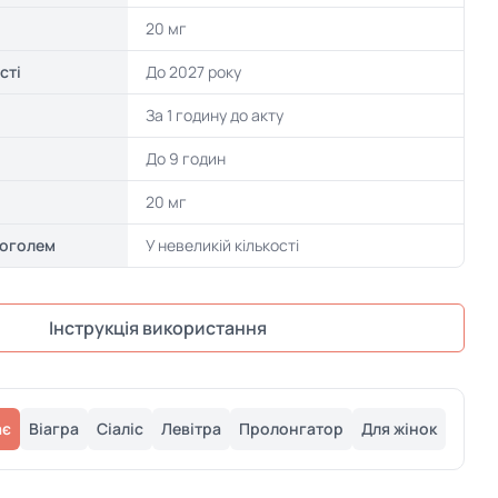
20 мг
сті
До 2027 року
За 1 годину до акту
До 9 годин
20 мг
коголем
У невеликій кількості
Інструкція використання
ає
Віагра
Сіаліс
Левітра
Пролонгатор
Для жінок