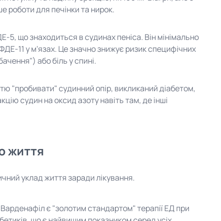
 роботи для печінки та нирок.
-5, що знаходиться в судинах пеніса. Він мінімально
 ФДЕ-11 у м'язах. Це значно знижує ризик специфічних
ачення") або біль у спині.
ю "пробивати" судинний опір, викликаний діабетом,
ію судин на оксид азоту навіть там, де інші
лю життя
ичний уклад життя заради лікування.
Варденафіл є "золотим стандартом" терапії ЕД при
абетиків, що є найвищим показником серед усіх