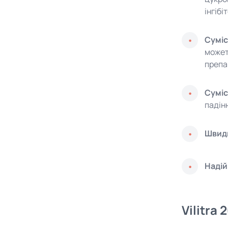
інгібі
Суміс
может
препа
Суміс
падін
Швидк
Надій
Vilitra