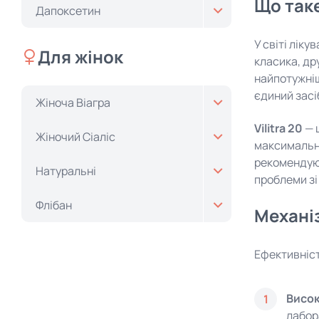
Що таке
Дапоксетин
У світі лік
Для жінок
класика, др
найпотужніш
єдиний засі
Жіноча Віагра
Vilitra 20
— 
Жіночий Cіаліс
максимальна
рекоменду
Натуральні
проблеми зі
Флібан
Механіз
Ефективніс
Висок
1
лабора