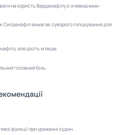
ваги на користь Варденафілу є очевидними:
і як Силденафіл вимагає суворого голодування для
нафілу, але діють м'якше.
ильний головний біль.
рекомендації
евої функції при ураженні судин.