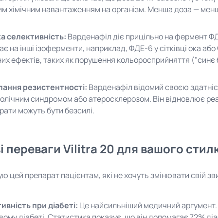
м хімічним навантаженням на організм. Менша доза — менше
а селективність:
Варденафіл діє прицільно на фермент ФДЕ
ає на інші ізоферменти, наприклад, ФДЕ-6 у сітківці ока або
них ефектів, таких як порушення кольоросприйняття ("синє б
ання резистентності:
Варденафіл відомий своєю здатніст
олічним синдромом або атеросклерозом. Він відновлює реакц
рати можуть бути безсилі.
 переваги Vilitra 20 для вашого сти
ю цей препарат пацієнтам, які не хочуть змінювати свій зв
ивність при діабеті:
Це найсильніший медичний аргумент. 
вому діабеті. Статистика показує, що він допомагає 72% ді