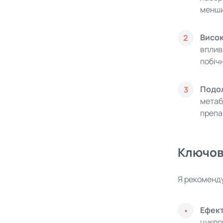
менши
Висок
2
вплив
побіч
Подол
3
метаб
препа
Ключові
Я рекоменду
Ефект
цукро