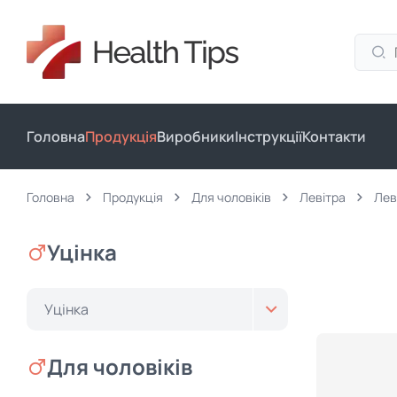
Головна
Продукція
Виробники
Інструкції
Контакти
Головна
Продукція
Для чоловіків
Левітра
Лев
Уцінка
Уцінка
Для чоловіків