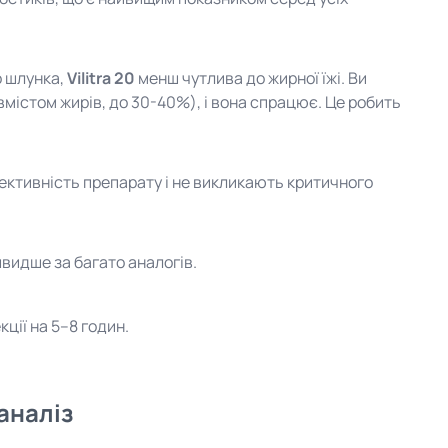
о шлунка,
Vilitra 20
менш чутлива до жирної їжі. Ви
вмістом жирів, до 30-40%), і вона спрацює. Це робить
ективність препарату і не викликають критичного
видше за багато аналогів.
кції на 5–8 годин.
аналіз