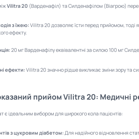
між
Vilitra 20
(Варденафіл) та Силденафілом (Віагрою) пере
одія з їжею:
Vilitra 20 дозволяє їсти перед прийомом, тод
ого ефекту.
ція:
20 мг Варденафілу еквівалентні за силою 100 мг Силде
ні ефекти:
Vilitra 20 значно рідше викликає зміни зору та с
казаний прийом Vilitra 20: Медичні 
т є ідеальним вибором для широкого кола пацієнтів:
нтів з цукровим діабетом:
Для надійного відновлення стат