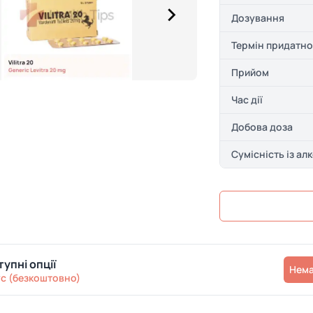
Дозування
Термін придатно
Прийом
Час дії
Добова доза
Сумісність із ал
упні опції
Нем
с (безкоштовно)