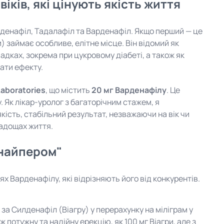
віків, які цінують якість життя
Силденафіл, Тадалафіл та Варденафіл. Якщо перший — це
 займає особливе, елітне місце. Він відомий як
адках, зокрема при цукровому діабеті, а також як
ати ефекту.
Laboratories
, що містить
20 мг Варденафілу
. Це
Як лікар-уролог з багаторічним стажем, я
кість, стабільний результат, незважаючи на вік чи
радощах життя.
снайпером"
х Варденафілу, які відрізняють його від конкурентів.
 за Силденафіл (Віагру) у перерахунку на міліграм у
 потужну та надійну ерекцію, як 100 мг Віагри, але з