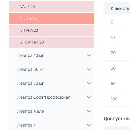
VALIF 20
Кількість
VILITRA 20
5
VITARA 20
10
ZHEWITRA 20
20
Левітра 40 мг
30
Левітра 60 мг
Левітра 80 мг
50
Левітра Софт/Професіонал
100
Левітра Желе
Доступні в
Левітра +