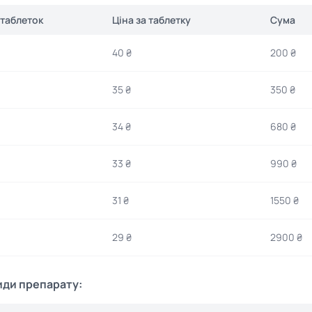
 таблеток
Ціна за таблетку
Сума
40 ₴
200 ₴
35 ₴
350 ₴
34 ₴
680 ₴
33 ₴
990 ₴
31 ₴
1550 ₴
29 ₴
2900 ₴
иди препарату: