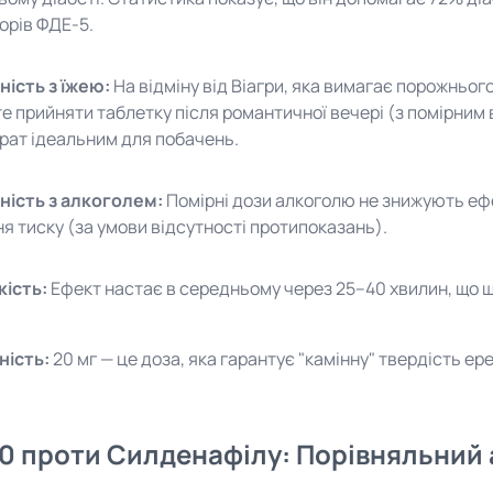
торів ФДЕ-5.
ність з їжею:
На відміну від Віагри, яка вимагає порожньог
е прийняти таблетку після романтичної вечері (з помірним 
рат ідеальним для побачень.
ність з алкоголем:
Помірні дози алкоголю не знижують еф
ня тиску (за умови відсутності протипоказань).
ість:
Ефект настає в середньому через 25–40 хвилин, що ш
ність:
20 мг — це доза, яка гарантує "камінну" твердість ере
 20 проти Силденафілу: Порівняльний 