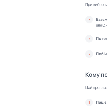
При виборі 
Взаєм
швидк
Потен
Побіч
Кому по
Цей препара
Паціє
1