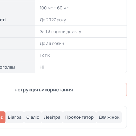
100 мг + 60 мг
сті
До 2027 року
За 1,3 години до акту
До 36 годин
1 стік
коголем
Ні
Інструкція використання
ає
Віагра
Сіаліс
Левітра
Пролонгатор
Для жінок