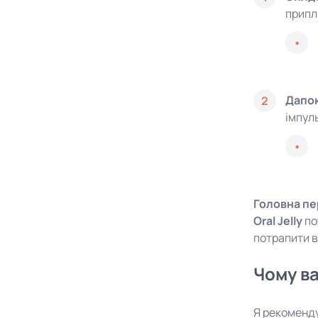
припл
Дапок
2
імпул
Головна пе
Oral Jelly
по
потрапити в
Чому ва
Я рекоменду