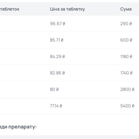
 таблеток
Ціна за таблетку
Сума
96.67 ₴
290 ₴
85.71 ₴
600 ₴
84.29 ₴
1180 ₴
82.86 ₴
1740 ₴
80 ₴
2800 ₴
77.14 ₴
5400 ₴
иди препарату: