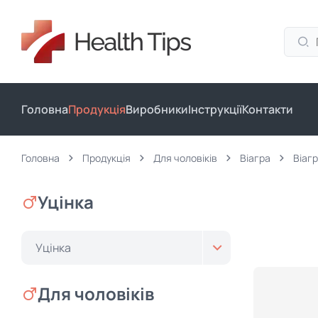
Головна
Продукція
Виробники
Інструкції
Контакти
Головна
Продукція
Для чоловіків
Віагра
Віагр
Уцінка
Уцінка
Для чоловіків