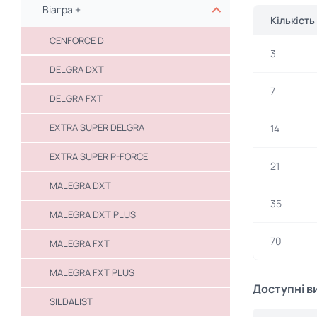
Віагра +
Кількість
CENFORCE D
3
DELGRA DXT
7
DELGRA FXT
EXTRA SUPER DELGRA
14
EXTRA SUPER P-FORCE
21
MALEGRA DXT
35
MALEGRA DXT PLUS
70
MALEGRA FXT
MALEGRA FXT PLUS
Доступні в
SILDALIST