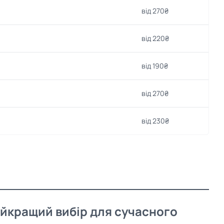
від 270₴
від 220₴
від 190₴
від 270₴
від 230₴
найкращий вибір для сучасного