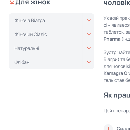
Для жінок
чолові
У своїй пра
Жіноча Віагра
сім'явиверж
таблеток, з
Жіночий Cіаліс
Pharma
(Інд
Натуральні
Зустрічайт
Віагри) та
6
Флібан
для чоловік
Kamagra Ora
гель став б
Як прац
Цей препара
Силде
1