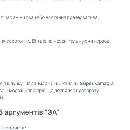
ід час зміни пози або вдягання презерватива.
ня серотоніну. Він діє на мозок, гальмуючи нервові
я в шлунку, що займає 40-60 хвилин.
Super Kamagra
стій мережі капілярів. Це дозволяє препарату
ин
.
5 аргументів "ЗА"
і переваги: