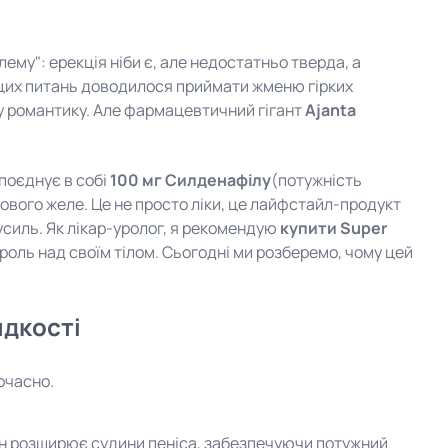
ему": ерекція ніби є, але недостатньо тверда, а
 цих питань доводилося приймати жменю гірких
яку романтику. Але фармацевтичний гігант
Ajanta
 поєднує в собі
100 мг Силденафілу
(потужність
ового желе. Це не просто ліки, це лайфстайл-продукт
усиль. Як лікар-уролог, я рекомендую
купити Super
троль над своїм тілом. Сьогодні ми розберемо, чому цей
идкості
очасно.
Він розширює судини пеніса, забезпечуючи потужний