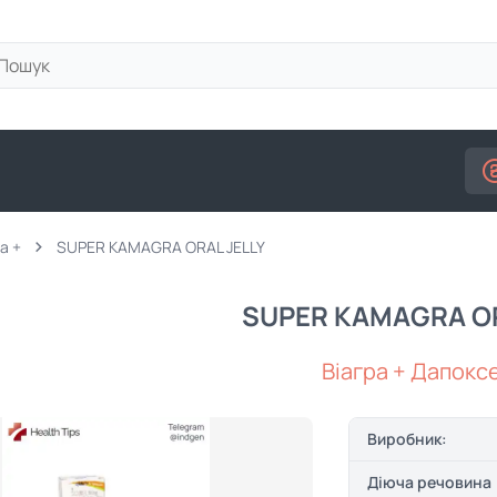
а +
SUPER KAMAGRA ORAL JELLY
SUPER KAMAGRA OR
Віагра + Дапокс
Виробник:
Діюча речовина