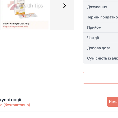
Дозування
Термін придатно
Прийом
Час дії
Добова доза
Сумісність із ал
упні опції
Нем
с (безкоштовно)