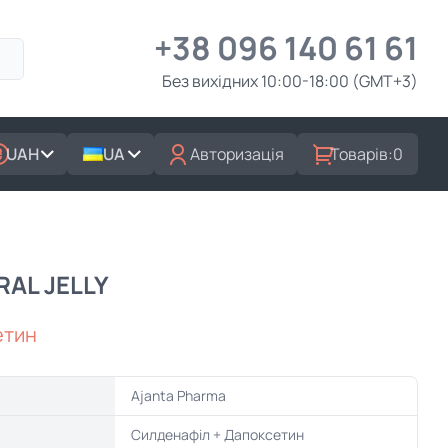
+38 096 140 61 61
Без вихідних 10:00-18:00 (GMT+3)
UAH
UA
Авторизація
Товарів:
0
AL JELLY
етин
Ajanta Pharma
Силденафіл + Дапоксетин