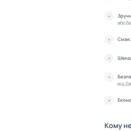
Зручн
або б
Смак
Швидк
Безпе
від Д
Еконо
Кому не